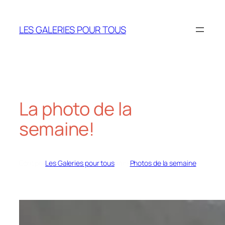
Aller
au
LES GALERIES POUR TOUS
contenu
La photo de la
semaine!
Écrit par
Les Galeries pour tous
dans
Photos de la semaine