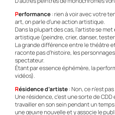
D’autres peintres de monochromes vont jo
P
erformance
: rien à voir avec votre 
art, on parle d’une action artistique.
Dans la plupart des cas, l’artiste se me
artistique (peindre, crier, danser, teste
La grande différence entre le théâtre e
raconte pas d’histoire, les personnages
spectateur.
Étant par essence éphémère, la perform
vidéos).
R
ésidence d’artiste
: Non, ce n’est pas
Une résidence, c’est une sorte de CDD en
travailler en son sein pendant un temps 
une œuvre nouvelle et y associe le publ