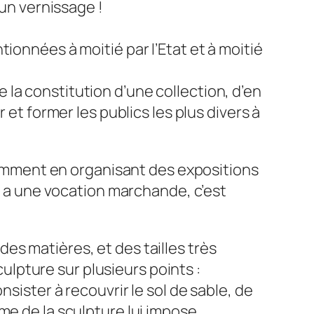
un vernissage !
ionnées à moitié par l’Etat et à moitié
la constitution d’une collection, d’en
 et former les publics les plus divers à
otamment en organisant des expositions
e a une vocation marchande, c’est
, des matières, et des tailles très
culpture sur plusieurs points :
sister à recouvrir le sol de sable, de
me de la sculpture lui impose