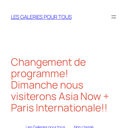
Aller
au
LES GALERIES POUR TOUS
contenu
Changement de
programme!
Dimanche nous
visiterons Asia Now +
Paris Internationale!!
Écrit par
Les Galeries pour tous
dans
Non classé