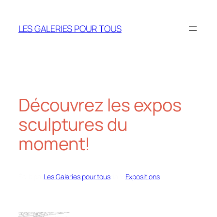
Aller
au
LES GALERIES POUR TOUS
contenu
Découvrez les expos
sculptures du
moment!
Écrit par
Les Galeries pour tous
dans
Expositions