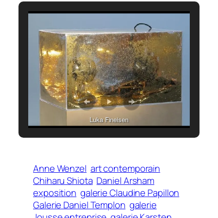
Luka Fineisen
Anne Wenzel
art contemporain
Chiharu Shiota
Daniel Arsham
exposition
galerie Claudine Papillon
Galerie Daniel Templon
galerie
Jousse entreprise
galerie Karsten