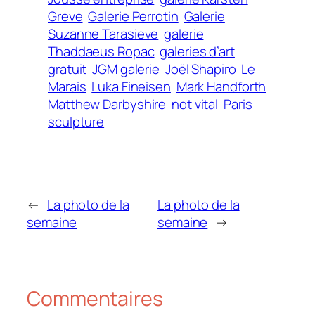
Greve
Galerie Perrotin
Galerie
Suzanne Tarasieve
galerie
Thaddaeus Ropac
galeries d’art
gratuit
JGM galerie
Joël Shapiro
Le
Marais
Luka Fineisen
Mark Handforth
Matthew Darbyshire
not vital
Paris
sculpture
←
La photo de la
La photo de la
semaine
semaine
→
Commentaires