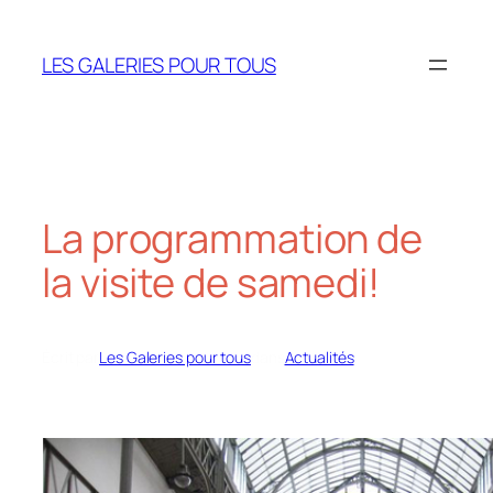
Aller
au
LES GALERIES POUR TOUS
contenu
La programmation de
la visite de samedi!
Écrit par
Les Galeries pour tous
dans
Actualités