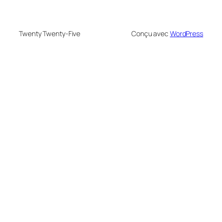
Twenty Twenty-Five
Conçu avec
WordPress