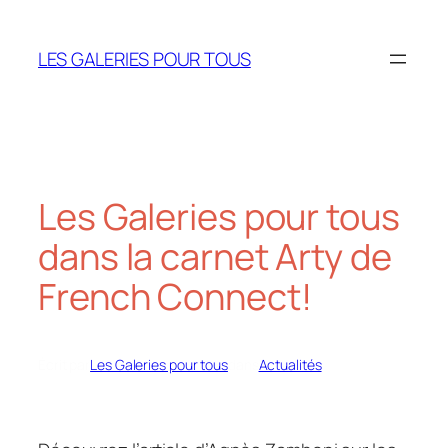
Aller
au
LES GALERIES POUR TOUS
contenu
Les Galeries pour tous
dans la carnet Arty de
French Connect!
Écrit par
Les Galeries pour tous
dans
Actualités