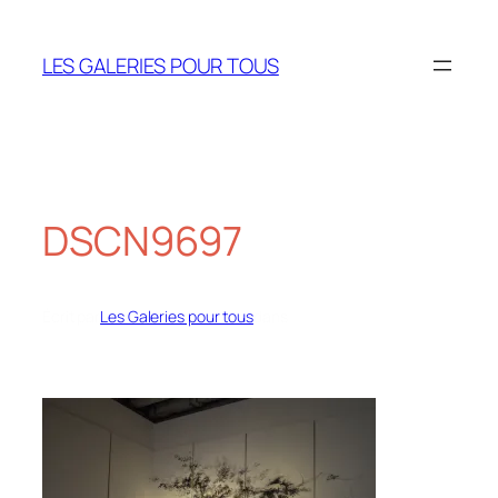
Aller
au
LES GALERIES POUR TOUS
contenu
DSCN9697
Écrit par
Les Galeries pour tous
dans