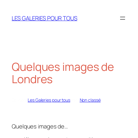
Aller
au
LES GALERIES POUR TOUS
contenu
Quelques images de
Londres
Écrit par
Les Galeries pour tous
dans
Non classé
Quelques images de…