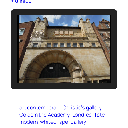
+ d’infos
art contemporain
Christie’s gallery
Goldsmiths Academy
Londres
Tate
modern
whitechapel gallery