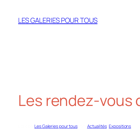
Aller
au
LES GALERIES POUR TOUS
contenu
Les rendez-vous c
Écrit par
Les Galeries pour tous
dans
Actualités
, 
Expositions