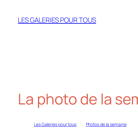
Aller
au
LES GALERIES POUR TOUS
contenu
La photo de la se
Écrit par
Les Galeries pour tous
dans
Photos de la semaine