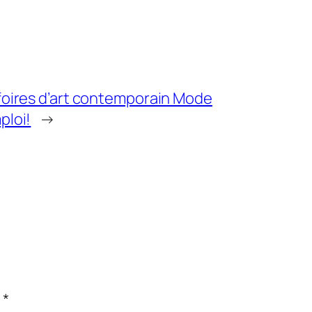
foires d’art contemporain Mode
ploi!
→
c
*