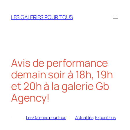
Aller
au
LES GALERIES POUR TOUS
contenu
Avis de performance
demain soir à 18h, 19h
et 20h à la galerie Gb
Agency!
Écrit par
Les Galeries pour tous
dans
Actualités
, 
Expositions