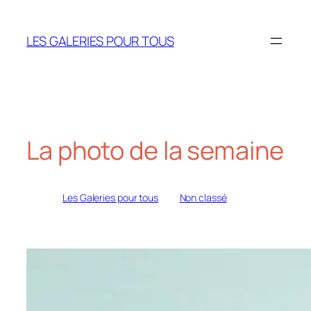
Aller
au
LES GALERIES POUR TOUS
contenu
La photo de la semaine
Écrit par
Les Galeries pour tous
dans
Non classé