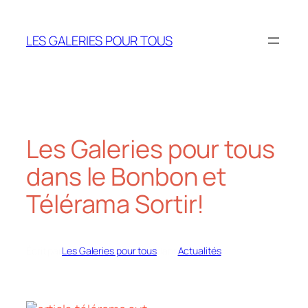
Aller
au
LES GALERIES POUR TOUS
contenu
Les Galeries pour tous
dans le Bonbon et
Télérama Sortir!
Écrit par
Les Galeries pour tous
dans
Actualités