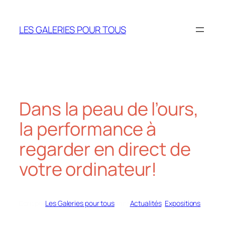
Aller
au
LES GALERIES POUR TOUS
contenu
Dans la peau de l’ours,
la performance à
regarder en direct de
votre ordinateur!
Écrit par
Les Galeries pour tous
dans
Actualités
, 
Expositions