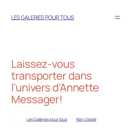
Aller
au
LES GALERIES POUR TOUS
contenu
Laissez-vous
transporter dans
l’univers d’Annette
Messager!
Écrit par
Les Galeries pour tous
dans
Non classé