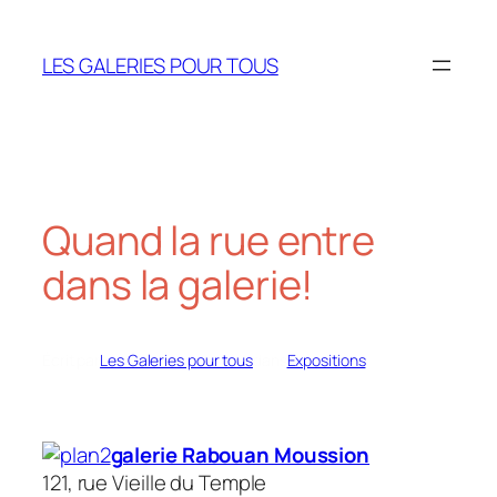
Aller
au
LES GALERIES POUR TOUS
contenu
Quand la rue entre
dans la galerie!
Écrit par
Les Galeries pour tous
dans
Expositions
galerie Rabouan Moussion
121, rue Vieille du Temple