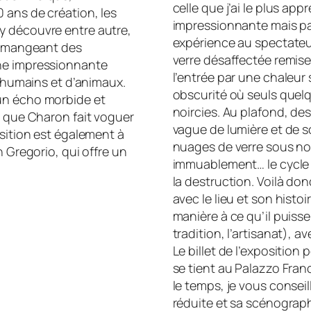
celle que j’ai le plus ap
 ans de création, les
impressionnante mais pa
y découvre entre autre,
expérience au spectateu
ic mangeant des
verre désaffectée remise
une impressionnante
l’entrée par une chaleur
s humains et d’animaux.
obscurité où seuls quelque
un écho morbide et
noircies. Au plafond, de
e que Charon fait voguer
vague de lumière et de so
osition est également à
nuages de verre sous nos
n Gregorio, qui offre un
immuablement… le cycle d
la destruction. Voilà donc
avec le lieu et son histoi
manière à ce qu’il puisse 
tradition, l’artisanat), 
Le billet de l’exposition
se tient au Palazzo Fran
le temps, je vous conseille
réduite et sa scénograp