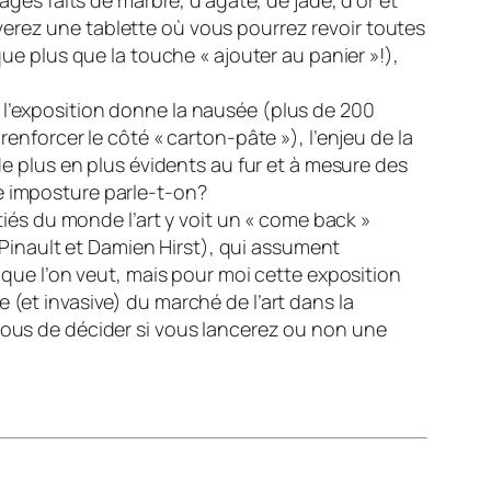
ages faits de marbre, d’agate, de jade, d’or et
verez une tablette où vous pourrez revoir toutes
que plus que la touche « ajouter au panier »!),
 l’exposition donne la nausée (plus de 200
renforcer le côté « carton-pâte »), l’enjeu de la
 de plus en plus évidents au fur et à mesure des
e imposture parle-t-on?
itiés du monde l’art y voit un « come back »
Pinault et Damien Hirst), qui assument
e que l’on veut, mais pour moi cette exposition
 (et invasive) du marché de l’art dans la
 vous de décider si vous lancerez ou non une