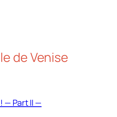
le de Venise
 — Part II —