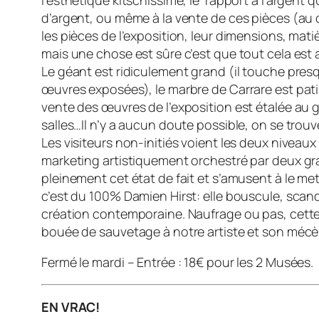
l’esthétique kitschissime, le rapport à l’argent 
d’argent, ou même à la vente de ces pièces (au 
les pièces de l’exposition, leur dimensions, mati
mais une chose est sûre c’est que tout cela est 
Le géant est ridiculement grand (il touche pres
œuvres exposées), le marbre de Carrare est patiné
vente des œuvres de l’exposition est étalée au gr
salles…Il n’y a aucun doute possible, on se tro
Les visiteurs non-initiés voient les deux niveaux
marketing artistiquement orchestré par deux gr
pleinement cet état de fait et s’amusent à le met
c’est du 100% Damien Hirst: elle bouscule, scand
création contemporaine. Naufrage ou pas, cette 
bouée de sauvetage à notre artiste et son mécè
Fermé le mardi – Entrée : 18€ pour les 2 Musées.
EN VRAC!