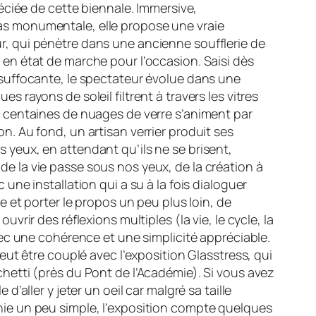
préciée de cette biennale. Immersive,
s monumentale, elle propose une vraie
r, qui pénètre dans une ancienne soufflerie de
 en état de marche pour l’occasion. Saisi dès
 suffocante, le spectateur évolue dans une
s rayons de soleil filtrent à travers les vitres
s centaines de nuages de verre s’animent par
n. Au fond, un artisan verrier produit ses
 yeux, en attendant qu’ils ne se brisent,
e la vie passe sous nos yeux, de la création à
 une installation qui a su à la fois dialoguer
re et porter le propos un peu plus loin, de
ouvrir des réflexions multiples (la vie, le cycle, la
avec une cohérence et une simplicité appréciable.
 peut être couplé avec l’exposition Glasstress, qui
chetti (près du Pont de l’Académie). Si vous avez
 d’aller y jeter un oeil car malgré sa taille
hie un peu simple, l’exposition compte quelques