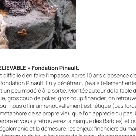
EVABLE » Fondation Pinault.
 est difficile d’en faire l’impasse. Après 10 ans d’abse
 fondation Pinault. En y pénétrant, j’avais tellement ent
est un peu modéré à la sortie. Montée autour de la fable
, gros coup de poker, gros coup financier, on retrouve l
pour nous offrir un renouvellement esthétique (pas forc
a métaphore de sa propre vie), que l’on apprécie ou pas.
rbre et vous y retrouverez la marque des Barbies) et ou
mégalomanie et la démesure, les enjeux financiers du marc