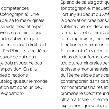
Splendide palais gothiqu
 de compétences
(photographie, maquettes
a scénographie). Une
Fortuny au début du XXè
par sa forme originale.
la décoration crée par s
é vide, froid et hyper
sublime que l’on découvr
rivée au premier étage
l’antiquaire et commissa
portes labyrinthique
contemporaines, modernes
udiences tout droit sorti
fonctionne comme un cab
 l’ex RDA , jeux de décor
foisonnent. On y retrouv
 savoir ce qui nous
mieux de leur forme, av
 je dois avouer ne pas
sculptures minérales pe
’exposition. On a la
tapisserie monumentale 
les directions:
du 19ème siècle dans cer
utologique sur le monde
contemporain dans cert
ant on est donc un peu
monochromes noires et 
e exposition?
promène le spectateur d’
ultra maitrisée. On entr
exposition, qui souhaite p