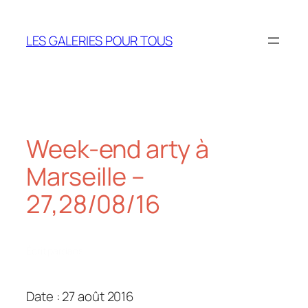
Aller
au
LES GALERIES POUR TOUS
contenu
Week-end arty à
Marseille –
27,28/08/16
Écrit par
dans
Date : 27 août 2016