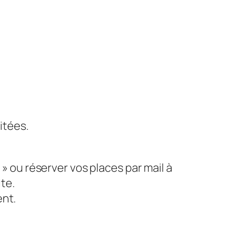
itées.
 » ou réserver vos places par mail à
ite.
ent.