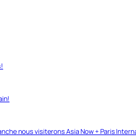
s!
ain!
e nous visiterons Asia Now + Paris Interna