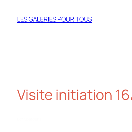
Aller
au
LES GALERIES POUR TOUS
contenu
Visite initiation 1
Écrit par
dans