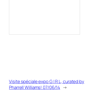
Visite spéciale expo G I R L, curated by
Pharrell Williams! 07/06/14
→