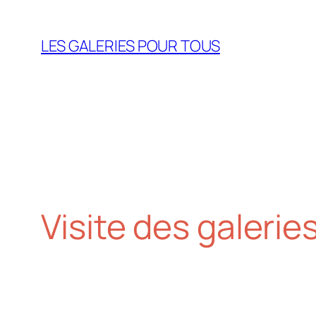
Aller
au
LES GALERIES POUR TOUS
contenu
Visite des galeries
Écrit par
dans