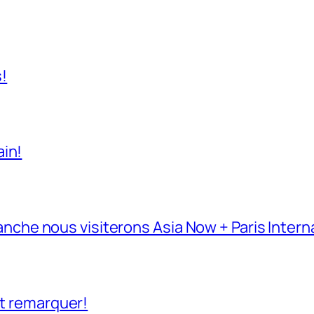
s!
ain!
e nous visiterons Asia Now + Paris Interna
nt remarquer!