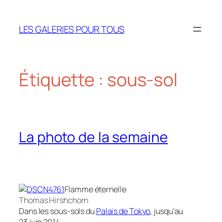
Aller
au
LES GALERIES POUR TOUS
contenu
Étiquette :
sous-sol
La photo de la semaine
Flamme éternelle
Thomas Hirshchorn
Dans les sous-sols du
Palais de Tokyo
, jusqu’au
23 juin 2014.