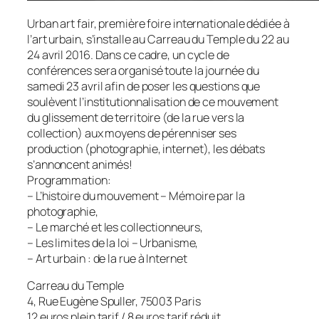
Urban art fair, première foire internationale dédiée à
l’art urbain, s’installe au Carreau du Temple du 22 au
24 avril 2016. Dans ce cadre, un cycle de
conférences sera organisé toute la journée du
samedi 23 avril afin de poser les questions que
soulèvent l’institutionnalisation de ce mouvement
du glissement de territoire (de la rue vers la
collection) aux moyens de pérenniser ses
production (photographie, internet), les débats
s’annoncent animés!
Programmation:
– L’histoire du mouvement – Mémoire par la
photographie,
– Le marché et les collectionneurs,
– Les limites de la loi – Urbanisme,
– Art urbain : de la rue à Internet
Carreau du Temple
4, Rue Eugène Spuller, 75003 Paris
12 euros plein tarif / 8 euros tarif réduit