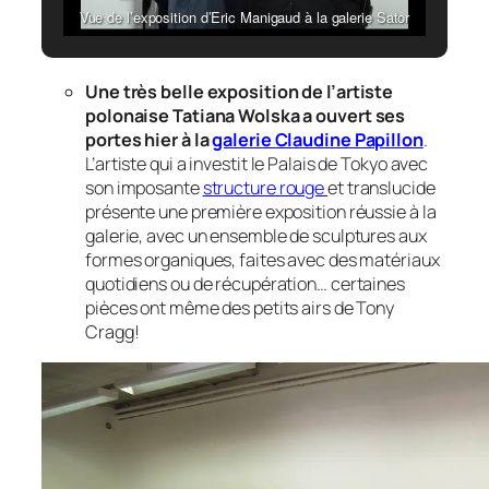
Vue de l’exposition d’Eric Manigaud à la galerie Sator
Une très belle exposition de l’artiste
polonaise Tatiana Wolska a ouvert ses
portes hier à la
galerie Claudine Papillon
.
L’artiste qui a investit le Palais de Tokyo avec
son imposante
structure rouge
et translucide
présente une première exposition réussie à la
galerie, avec un ensemble de sculptures aux
formes organiques, faites avec des matériaux
quotidiens ou de récupération… certaines
pièces ont même des petits airs de Tony
Cragg!