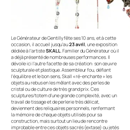
Le Générateur de Gentilly fête ses 10 ans, et à cette
occasion, il accueil jusqu’au
23 avril
, une exposition
dédiée à l’artiste
SKALL
. Familier du Générateur où il
a déjà présenté de nombreuses performances. Il
dévoile ici l’autre facette de sa création: son œuvre
sculpturale et plastique. Assembleur fou, défiant
l’équilibre et le bon sens, Skall « ré-enchante » les
objets au rebus en les mêlant avec des perles de
cristal ou de culture de très grand prix. Ces
sculptures/totem d’une grande complexité, avec un
travail de tissage et de perlerie très délicat,
deviennent des reliquaires personnels, renfermant
la mémoire de chaque objets utilisés pour sa
construction, mais surtout un lieu de rencontre
improbable entre ces objets sacrés (extase) ou jetés