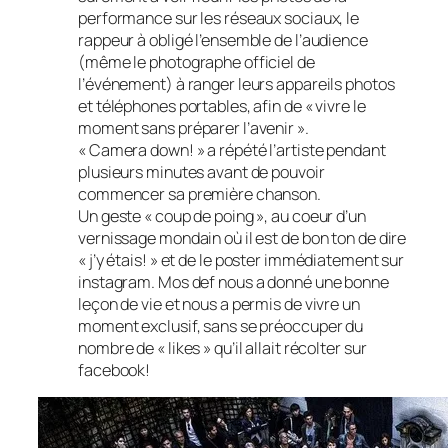
performance sur les réseaux sociaux, le
rappeur à obligé l’ensemble de l’audience
(même le photographe officiel de
l’événement) à ranger leurs appareils photos
et téléphones portables, afin de « vivre le
moment sans préparer l’avenir ».
« Camera down! » a répété l’artiste pendant
plusieurs minutes avant de pouvoir
commencer sa première chanson.
Un geste « coup de poing », au coeur d’un
vernissage mondain où il est de bon ton de dire
« j’y étais! » et de le poster immédiatement sur
instagram. Mos def nous a donné une bonne
leçon de vie et nous a permis de vivre un
moment exclusif, sans se préoccuper du
nombre de « likes » qu’il allait récolter sur
facebook!