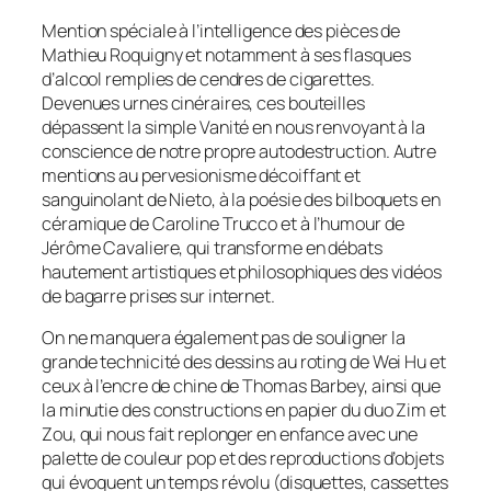
Mention spéciale à l’intelligence des pièces de
Mathieu Roquigny et notamment à ses flasques
d’alcool remplies de cendres de cigarettes.
Devenues urnes cinéraires, ces bouteilles
dépassent la simple Vanité en nous renvoyant à la
conscience de notre propre autodestruction. Autre
mentions au pervesionisme décoiffant et
sanguinolant de Nieto, à la poésie des bilboquets en
céramique de Caroline Trucco et à l’humour de
Jérôme Cavaliere, qui transforme en débats
hautement artistiques et philosophiques des vidéos
de bagarre prises sur internet.
On ne manquera également pas de souligner la
grande technicité des dessins au roting de Wei Hu et
ceux à l’encre de chine de Thomas Barbey, ainsi que
la minutie des constructions en papier du duo Zim et
Zou, qui nous fait replonger en enfance avec une
palette de couleur pop et des reproductions d’objets
qui évoquent un temps révolu (disquettes, cassettes