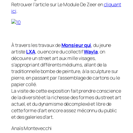
Retrouver l’article sur Le Module De Zeer en
cliquant
ici
.
À travers les travaux de
Monsieur qui
, du jeune
artiste
LXA
, ou encore du collectif
W
ayla
, on
découvre un street art aux mille visages,
s’appropriant différents médiums, allant de la
traditionnelle bombe de peinture, à la sculpture sur
pierre, en passant par l’assemblage de cartons ou le
papier collé.
La visite de cette exposition fait prendre conscience
de la diversité et la richesse des formes du street art
actuel, et du dynamisme décomplexé et libre de
cette forme d’art encore assez méconnu du public
et des galeries d’art.
Anaïs Montevecchi