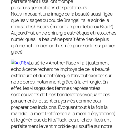
parfaitement lisse, ont trompé
plusieurs générations de spectateurs.
Nous imposant une image de la beauté aussi figée
que les visages du couple Brangelina le soir de la
remise des Oscars (encore un peu de botox Brad?).
Aujourd’hui, entre chirurgie esthétique et retouches
numériques, la beauté ne paraît être rien de plus
qu’une fiction bien orchestrée pour sortir sur papier
glacé!
La série « Another Face » fait justement
echo à cette
recherche impitoyable de la beauté
extérieure et du contrôle que l’on veut exercer sur
notre corps, notamment grâce à la chirurgie. En
effet, les
visages des femmes représentées
sont couverts de fines bandelettes évoquant des
pansements, et sont crayonnés comme pour
préparer des incisions. Évoquant tout à la fois la
maladie, la mort (référence à la momie égyptienne)
et le générique de Nip/Tuck, ces clichés illustrent
parfaitement le vent morbide qui souffle sur notre