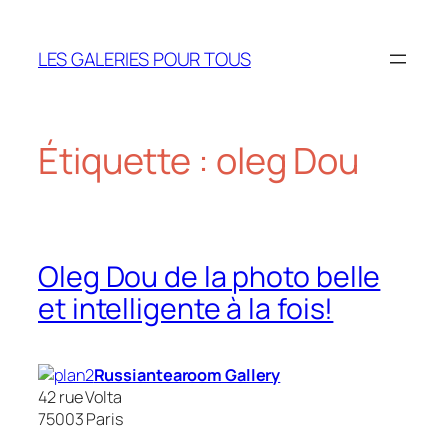
Aller
au
LES GALERIES POUR TOUS
contenu
Étiquette :
oleg Dou
Oleg Dou de la photo belle
et intelligente à la fois!
Russiantearoom Gallery
42 rue Volta
75003 Paris