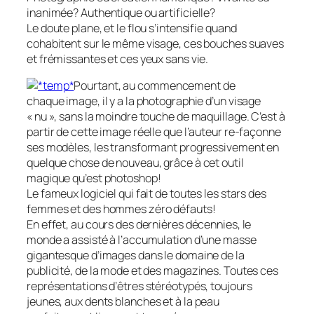
inanimée? Authentique ou artificielle?
Le doute plane, et le flou s’intensifie quand
cohabitent sur le même visage, ces bouches suaves
et frémissantes et ces yeux sans vie.
Pourtant, au commencement de
chaque image, il y a la photographie d’un visage
« nu », sans la moindre touche de maquillage. C’est à
partir de cette image réelle que l’auteur re-façonne
ses modèles, les transformant progressivement en
quelque chose de nouveau, grâce à cet outil
magique qu’est photoshop!
Le fameux logiciel qui fait de toutes les stars des
femmes et des hommes zéro défauts!
En effet, au cours des dernières décennies, le
monde a assisté à l’accumulation d’une masse
gigantesque d’images dans le domaine de la
publicité, de la mode et des magazines. Toutes ces
représentations d’êtres stéréotypés, toujours
jeunes
, aux dents blanches et
à la peau