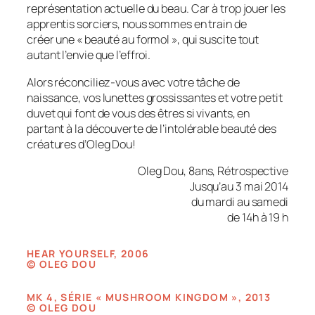
représentation actuelle du beau. Car à trop jouer les
apprentis sorciers, nous sommes en train de
créer une « beauté au formol », qui suscite tout
autant l’envie que l’effroi.
Alors réconciliez-vous avec votre tâche de
naissance, vos lunettes grossissantes et votre petit
duvet qui font de vous des êtres si vivants, en
partant à la découverte de l’intolérable beauté des
créatures d’Oleg Dou!
Oleg Dou,
8ans, Rétrospective
Jusqu’au 3 mai 2014
du mardi au samedi
de 14h à 19 h
HEAR YOURSELF
, 2006
©
OLEG DOU
MK 4, SÉRIE « MUSHROOM KINGDOM », 2013
©
OLEG DOU