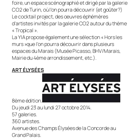
foire, un espace scénographié et dirigé par la galerie
CO2 de Turin, où l’on pourra découvrir (et goûter?)
Le
cocktail project
, des oeuvres éphémères
d’artistes invités par la galerie CO2 autour du thème
« Tropical ».
La YIA propose également une sélection « Hors les
murs »que l’on pourra découvrir dans plusieurs
espaces du Marais (Musée Picasso, BHV/Marais,
Mairie du 4ème arrondissement, etc.).
ART ÉLYSÉES
8ème édition.
Du jeudi 23 au lundi 27 octobre 2014.
57 galeries.
360 artistes.
Avenue des Champs Élysées de la Concorde au
Grand Palais.