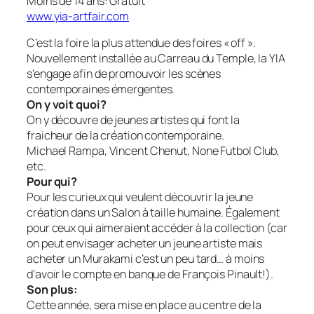
Moins de 14 ans: Gratuit
www.yia-artfair.com
C’est la foire la plus attendue des foires « off ».
Nouvellement installée au Carreau du Temple, la YIA
s’engage afin de promouvoir les scènes
contemporaines émergentes.
On y voit quoi?
On y découvre de jeunes artistes qui font la
fraicheur de la création contemporaine.
Michael Rampa, Vincent Chenut, None Futbol Club,
etc.
Pour qui?
Pour les curieux qui veulent découvrir la jeune
création dans un Salon à taille humaine. Également
pour ceux qui aimeraient accéder à la collection (car
on peut envisager acheter un jeune artiste mais
acheter un Murakami c’est un peu tard… à moins
d’avoir le compte en banque de François Pinault!).
Son plus:
Cette année, sera mise en place au centre de la