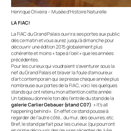
Henrique Oliveira – Musée d’Histoire Naturelle
LA FIAC!
La FIAC du Grand Palais ouvrira ses portes aux public
dès ce matin et vous aurez jusqu’à dimanche pour
découvrir une édition 2015 globalement plus
cohérente et moins « tape à l’oeil » que les années
précédentes.
Pour les curieux qui voudraient s’aventurer sous la
nef du Grand Palais et braver la foule d’amoureux
d’art contemporain qui se presse chaque année plus
nombreuse aux portes de la FIAC, voici les quelques
stands qui ont retenu mon attention cette année:
Un tableau donne le ton dès l’entrée du stand de la
galerie Carlier Gebauer (stand C07)
: « It’s all
happening behind ». En effet ce stand pousse à
regarder de l’autre côté… du mur, des œuvres, etc.
Bref, le stand parfait pour les curieux (qui pourront
en prime découvrir des œuvres récentes de Julie