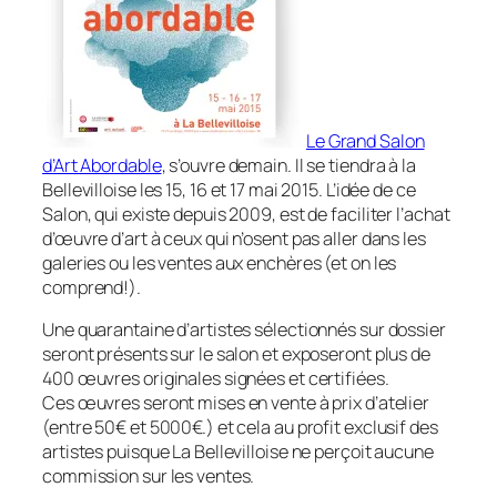
Le Grand Salon
d’Art Abordable
, s’ouvre demain. Il se tiendra à la
Bellevilloise les 15, 16 et 17 mai 2015. L’idée de ce
Salon, qui existe depuis 2009, est de faciliter l’achat
d’œuvre d’art à ceux qui n’osent pas aller dans les
galeries ou les ventes aux enchères (et on les
comprend!).
Une quarantaine d’artistes sélectionnés sur dossier
seront présents sur le salon et exposeront plus de
400 œuvres originales signées et certifiées.
Ces œuvres seront mises en vente à prix d’atelier
(entre 50€ et 5000€.) et cela au profit exclusif des
artistes puisque La Bellevilloise ne perçoit aucune
commission sur les ventes.