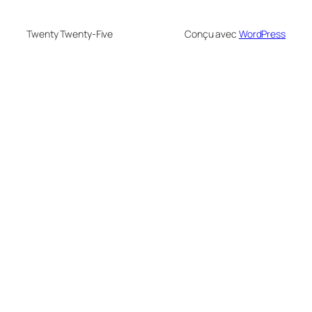
Twenty Twenty-Five
Conçu avec
WordPress