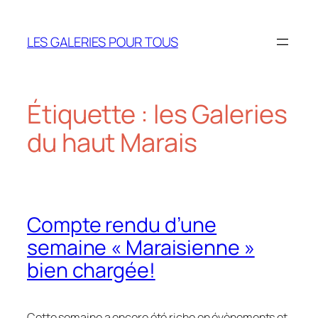
Aller
au
LES GALERIES POUR TOUS
contenu
Étiquette :
les Galeries
du haut Marais
Compte rendu d’une
semaine « Maraisienne »
bien chargée!
Cette semaine a encore été riche en évènements et