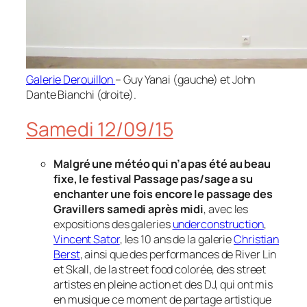
Galerie Derouillon
– Guy Yanai (gauche) et John
Dante Bianchi (droite).
Samedi 12/09/15
Malgré une météo qui n’a pas été au beau
fixe, le festival Passage pas/sage a su
enchanter une fois encore le passage des
Gravillers samedi après midi
, avec les
expositions des galeries
underconstruction
,
Vincent Sator
, les 10 ans de la galerie
Christian
Berst
, ainsi que des performances de River Lin
et Skall, de la street food colorée, des street
artistes en pleine action et des DJ, qui ont mis
en musique ce moment de partage artistique