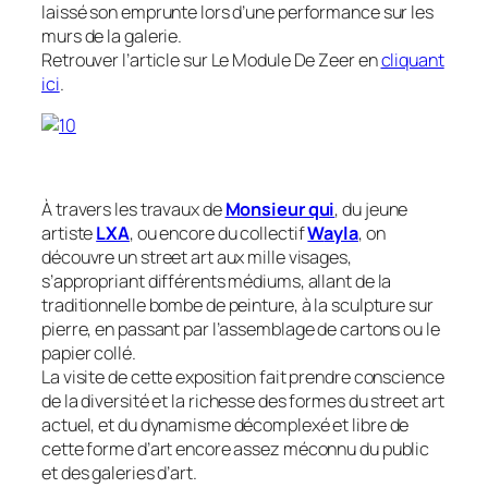
laissé son emprunte lors d’une performance sur les
murs de la galerie.
Retrouver l’article sur Le Module De Zeer en
cliquant
ici
.
À travers les travaux de
Monsieur qui
, du jeune
artiste
LXA
, ou encore du collectif
W
ayla
, on
découvre un street art aux mille visages,
s’appropriant différents médiums, allant de la
traditionnelle bombe de peinture, à la sculpture sur
pierre, en passant par l’assemblage de cartons ou le
papier collé.
La visite de cette exposition fait prendre conscience
de la diversité et la richesse des formes du street art
actuel, et du dynamisme décomplexé et libre de
cette forme d’art encore assez méconnu du public
et des galeries d’art.