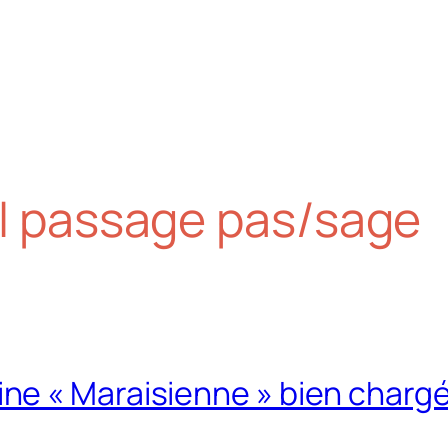
al passage pas/sage
e « Maraisienne » bien charg