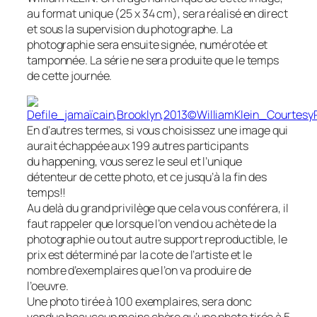
au format unique (25 x 34 cm), sera réalisé en direct
et sous la supervision du photographe. La
photographie sera ensuite signée, numérotée et
tamponnée. La série ne sera produite que le temps
de cette journée.
En d’autres termes, si vous choisissez une image qui
aurait échappée aux 199 autres participants
du happening, vous serez le seul et l’unique
détenteur de cette photo, et ce jusqu’à la fin des
temps!!
Au delà du grand privilège que cela vous conférera, il
faut rappeler que lorsque l’on vend ou achète de la
photographie ou tout autre support reproductible, le
prix est déterminé par la cote de l’artiste et le
nombre d’exemplaires que l’on va produire de
l’oeuvre.
Une photo tirée à 100 exemplaires, sera donc
vendue beaucoup moins chère qu’une photo tirée à 5