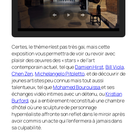
Certes, le thème n’est pas très gai, mais cette
exposition vous permettra de voir ou revoir avec
plaisir des œuvres des « stars » de l’art
contemporain actuel, tel que
Damien Hirst
,
Bill Viola
,
Chen Zen
,
Michelangelo Pitoletto
, et de découvrir de
jeunes artistes peu connus mais tout aussi
talentueux, tel que
Mohamed Bourouissa
et ses
échanges vidéo intimes avec un détenu, ou
Kristian
Burford
, qui a entièrement reconstitué une chambre
d’hôtel où une sculpture de personnage
hyperréaliste affronte son reflet dans le miroir après
avoir commis un acte qui l’enfermera à jamais dans
sa culpabilité.