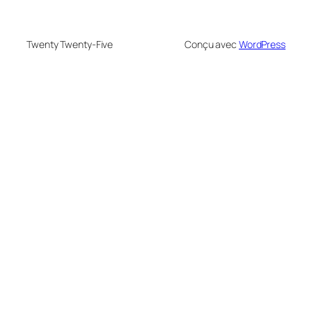
Twenty Twenty-Five
Conçu avec
WordPress