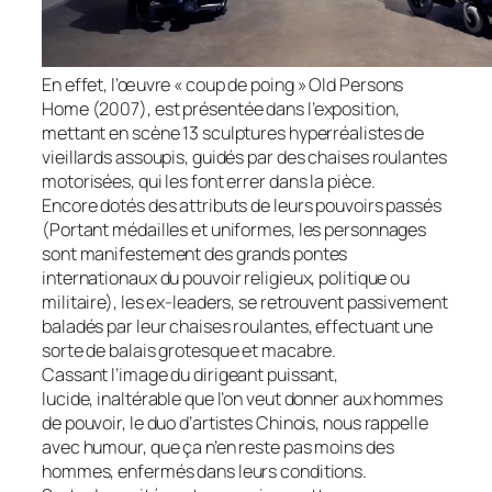
En effet, l’œuvre « coup de poing »
Old Persons
Home
(2007), est présentée dans l’exposition,
mettant en scène 13 sculptures hyperréalistes de
vieillards assoupis, guidés par des chaises roulantes
motorisées, qui les font errer dans la pièce.
Encore dotés des attributs de leurs pouvoirs passés
(Portant médailles et uniformes, les personnages
sont manifestement des grands pontes
internationaux du pouvoir religieux, politique ou
militaire), les ex-leaders, se retrouvent passivement
baladés par leur chaises roulantes, effectuant une
sorte de balais grotesque et macabre.
Cassant l’image du dirigeant puissant,
lucide, inaltérable que l’on veut donner aux hommes
de pouvoir, le duo d’artistes Chinois, nous rappelle
avec humour, que ça n’en reste pas moins des
hommes, enfermés dans leurs conditions.