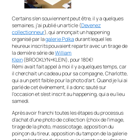
Certains s’en souviennent peut être, il y a quelques
semaines, j’ai publié un article (
Devenez
collectionneur
), qui annonçait un happening
organisé par la
galerie Polka
durant lequel les
heureux inscrits pouvaient repartir avec un tirage de
la dernière série de
William
Klein
(
BROOKLYN+KLEIN),
pour 180€!
Rémi avait fait appel à moi il y a quelques temps, car
il cherchait un cadeau pour sa compagne, Charlotte,
qui a un petit faible pour la photo d’art. Quand je lui ai
parlé de cet événement, il a donc sauté sur
l’occasion et s’est inscrit au happening, qui a eu lieu
samedi.
Après avoir franchi toutes les étapes du processus
d’achat d’une photo de collection (choix de l’image,
tirage de la photo, massicotage, apposition du
poinçon du tireur, apposition du tampon de la galerie