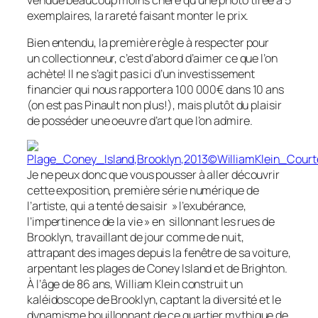
exemplaires, la rareté faisant monter le prix.
Bien entendu, la première règle à respecter pour
un collectionneur, c’est d’abord d’aimer ce que l’on
achète! Il ne s’agit pas ici d’un investissement
financier qui nous rapportera 100 000€ dans 10 ans
(on est pas Pinault non plus!), mais plutôt du plaisir
de posséder une oeuvre d’art que l’on admire.
Je ne peux donc que vous pousser à aller découvrir
cette exposition, première série numérique de
l’artiste, qui a tenté de saisir » l’exubérance,
l’impertinence de la vie » en sillonnant les rues de
Brooklyn, travaillant de jour comme de nuit,
attrapant des images depuis la fenêtre de sa voiture,
arpentant les plages de Coney Island et de Brighton.
À l’âge de 86 ans, William Klein construit un
kaléidoscope de Brooklyn, captant la diversité et le
dynamisme bouillonnant de ce quartier mythique de