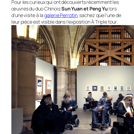
Pour les curieux qui ont découverts récemment les
œuvres du duo Chinois
Sun Yuan et Peng Yu
lors
d’une visite à la
galerie Perrotin
, sachez que l’une de
leur pièce est visible dans l’exposition
À Triple tour
.