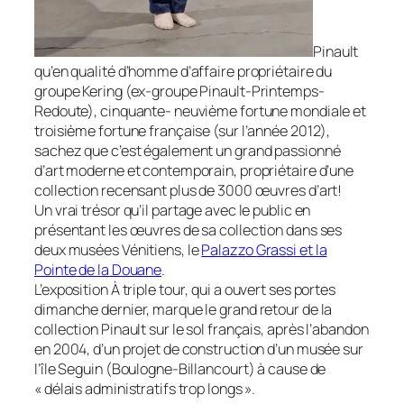
Pinault
qu’en qualité d’homme d’affaire propriétaire du
groupe Kering (ex-groupe Pinault-Printemps-
Redoute), cinquante- neuvième fortune mondiale et
troisième fortune française (sur l’année 2012),
sachez que c’est également un grand passionné
d’art moderne et contemporain, propriétaire d’une
collection recensant plus de 3000 œuvres d’art!
Un vrai trésor qu’il partage avec le public en
présentant les œuvres de sa collection dans ses
deux musées Vénitiens, le
Palazzo Grassi et la
Pointe de la Douane
.
L’exposition
À triple tour
, qui a ouvert ses portes
dimanche dernier, marque le grand retour de la
collection Pinault sur le sol français, après l’abandon
en 2004, d’un projet de construction d’un musée sur
l’île Seguin (Boulogne-Billancourt) à cause de
« délais administratifs trop longs ».