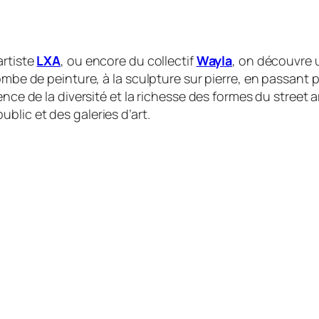
artiste
LXA
, ou encore du collectif
W
ayla
, on découvre u
ombe de peinture, à la sculpture sur pierre, en passant p
ence de la diversité et la richesse des formes du street
lic et des galeries d’art.