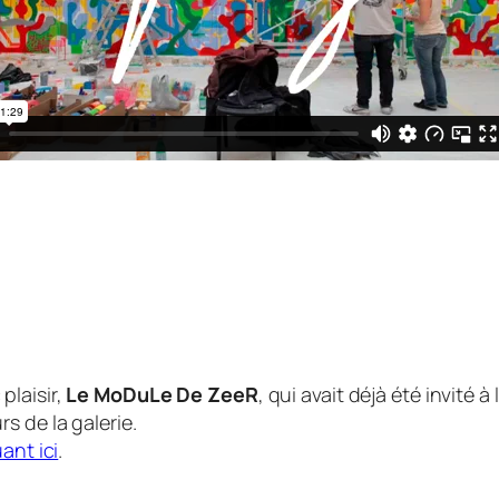
plaisir,
Le MoDuLe De ZeeR
, qui avait déjà été invité à 
s de la galerie.
uant ici
.